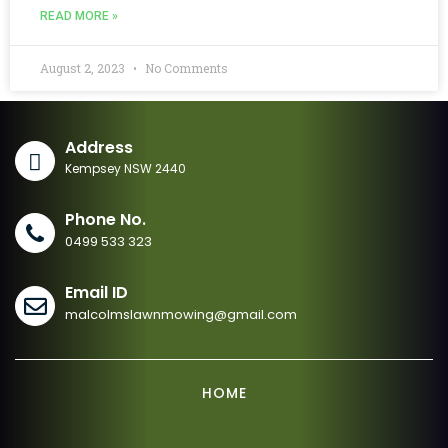
READ MORE »
August 2, 2023
No Comments
Address
Kempsey NSW 2440
Phone No.
0499 533 323
Email ID
malcolmslawnmowing@gmail.com
HOME