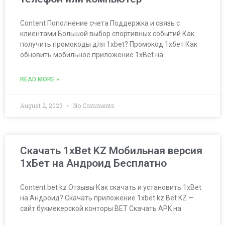
Content Пополнение счета Поддержка и связь с
клиентами Большой выбор спортивных событий Как
получить промокоды для 1xbet? Промокод 1хбет Как
обновить мобильное приложение 1xBet на
READ MORE »
August 2, 2023
No Comments
Скачать 1xBet KZ Мобильная версия
1хБет на Андроид Бесплатно
Content bet kz Отзывы Как скачать и установить 1xBet
на Андроид? Скачать приложение 1xbet kz Bet KZ —
сайт букмекерской конторы BET Скачать APK на