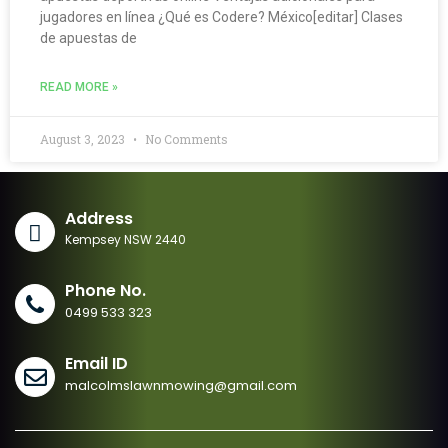
jugadores en línea ¿Qué es Codere? México[editar] Clases
de apuestas de
READ MORE »
August 3, 2023
No Comments
Address
Kempsey NSW 2440
Phone No.
0499 533 323
Email ID
malcolmslawnmowing@gmail.com