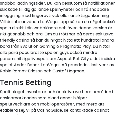
snabba laddningstider. Du kan dessutom få notifikationer
skickade till dig gällande spelnyheter och få snabbare
inloggning med fingeravtryck eller ansiktsigenkänning.
Vill du inte använda LeoVegas app så kan du n?got också
spela direkt i din webbläsare och även denna version är
riktigt snabb och bra. Om du tröttnar på deras exklusiva
friendly casino så kan du n?got hitta ett hundratal andra
bord från Evolution Gaming o Pragmatic Play. Du hittar
alla para populäraste spelen guys också mindre
genomsnittliga livespel som Aspect Bet City o det indiska
spelet Andar Bahar. LeoVegas AB grundades last year av
Robin Ramm-Ericson och Gustaf Hagman.
Tennis Betting
Spelbolaget investerar och är aktiva we flera områden i
casinomarknaden som bland annat hjälper
spelutvecklare och mobiloperatörer, med mera att
etablera sej. Vi på CasinoGuide. se kontaktade casinot