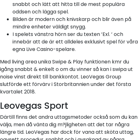
snabbt och lätt att hitta till de mest populära
oddsen och lägga spel.
Bilden är modern och knivskarp och blir även på
mindre enheter väldigt snygg.
I spelets vänstra hörn ser du texten ’Exl. ’ och
innebär att de är ett alldeles exklusivt spel för våra
egna Live Casino-spelare.
Med living area unika Swipe & Play funktionen kmr du
igång snabbt & enkelt o om du vinner så kan i swipa ut
noise vinst direkt till bankkontot. LeoVegas Group
slutförde ett förvärv i Storbritannien under det första
kvartalet 2018.
Leovegas Sport
Därtill finns det andra uttagsmetoder också som du kan
välja, men då vänta dig m?jligheten att det tar några
längre tid. LeoVegas har dock för vana att sköta uttag,
oavsett procedur, snabbt och i avsaknad av några