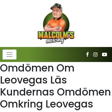
Omdömen Om
Leovegas Läs
Kundernas Omdömen
Omkring Leovegas