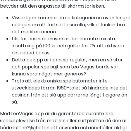
betyder att den anpassas till skärmstorleken.
Visserligen kommer du se kategorierna även längre
ned genom att fortsätta scrolla, vilket funkar bra
det mediterranean.
Likt för casinobonusen är det durante minsta
insättning på 100 kr och gäller för f?r att aktivera
din added bonus.
Detta belopp är i princip regular, men en så stor
och populär spelsajt som Leo Vegas borde väl
kunna vara något mer generös?
Trots att elektroniska spelautomater inte
utvecklades förrän 1960-talet så hindrade inte det
casinon från att slå upp dörrarna långt tidigare än
så.
Med LeoVegas app är du garanterad durante bra
spelupplevelse från mobilen eller surfplattan då den är
både lätt m?jligheten att använda och innehåller riktigt