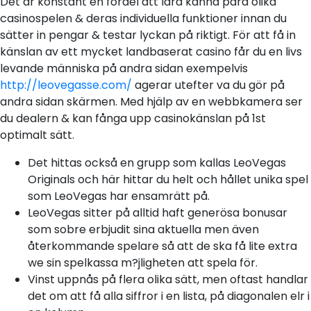
Det är konstant en fördel att lära känna para olika
casinospelen & deras individuella funktioner innan du
sätter in pengar & testar lyckan på riktigt. För att få in
känslan av ett mycket landbaserat casino får du en livs
levande människa på andra sidan exempelvis
http://leovegasse.com/
agerar utefter va du gör på
andra sidan skärmen. Med hjälp av en webbkamera ser
du dealern & kan fånga upp casinokänslan på 1st
optimalt sätt.
Det hittas också en grupp som kallas LeoVegas
Originals och här hittar du helt och hållet unika spel
som LeoVegas har ensamrätt på.
LeoVegas sitter på alltid haft generösa bonusar
som sobre erbjudit sina aktuella men även
återkommande spelare så att de ska få lite extra
we sin spelkassa m?jligheten att spela för.
Vinst uppnås på flera olika sätt, men oftast handlar
det om att få alla siffror i en lista, på diagonalen elr i