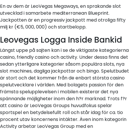
En av dem är LeoVegas Megaways, en sprakande slot
utvecklad i samarbete mediterranean Blueprint.
Jackpotten är en progressiv jackpott med otroliga fifty
milj kr (€5, 000, 000) och startbelopp.
Leovegas Logga Inside Bankid
Längst uppe på sajten kan i se de viktigaste kategorierna
casino, friendly casino och activity. Under dessa finns det
sedan ytterligare kategorier såsom populära slots, nya
slot machines, dagliga jackpottar och bingo. Spelutbudet
är stort och det kommer från de enbart största casino
spelutvecklare i världen. Med bolagets passion för den
främsta spelupplevelsen i mobilen existerar det nya
spännande möjligheter inom den h?r marknad. Trots f?r
att casino är LeoVegas Groups huvudfokus spelar
sportspel en betydelsefullt roll och står idag för ca. tio
procent utav koncernens intäkter. Även inom kategorin
Activity arbetar LeoVegas Group med en