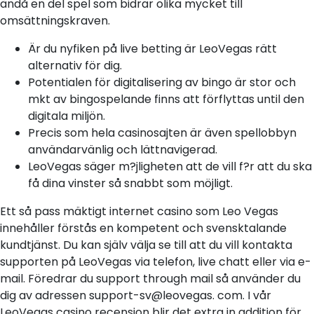
ändå en del spel som bidrar olika mycket till
omsättningskraven.
Är du nyfiken på live betting är LeoVegas rätt
alternativ för dig.
Potentialen för digitalisering av bingo är stor och
mkt av bingospelande finns att förflyttas until den
digitala miljön.
Precis som hela casinosajten är även spellobbyn
användarvänlig och lättnavigerad.
LeoVegas säger m?jligheten att de vill f?r att du ska
få dina vinster så snabbt som möjligt.
Ett så pass mäktigt internet casino som Leo Vegas
innehåller förstås en kompetent och svensktalande
kundtjänst. Du kan själv välja se till att du vill kontakta
supporten på LeoVegas via telefon, live chatt eller via e-
mail. Föredrar du support through mail så använder du
dig av adressen support-sv@leovegas. com. I vår
LeoVegas casino recension blir det extra in addition för