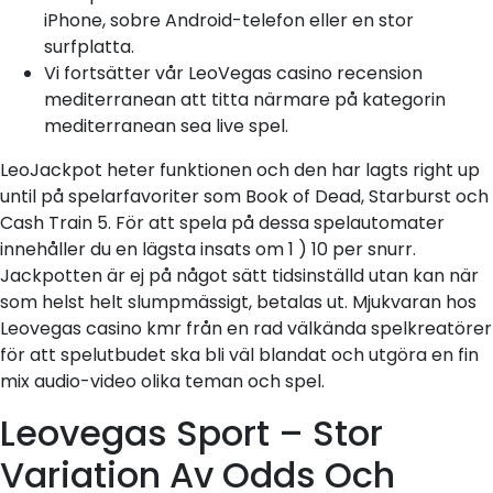
iPhone, sobre Android-telefon eller en stor
surfplatta.
Vi fortsätter vår LeoVegas casino recension
mediterranean att titta närmare på kategorin
mediterranean sea live spel.
LeoJackpot heter funktionen och den har lagts right up
until på spelarfavoriter som Book of Dead, Starburst och
Cash Train 5. För att spela på dessa spelautomater
innehåller du en lägsta insats om 1 ) 10 per snurr.
Jackpotten är ej på något sätt tidsinställd utan kan när
som helst helt slumpmässigt, betalas ut. Mjukvaran hos
Leovegas casino kmr från en rad välkända spelkreatörer
för att spelutbudet ska bli väl blandat och utgöra en fin
mix audio-video olika teman och spel.
Leovegas Sport – Stor
Variation Av Odds Och