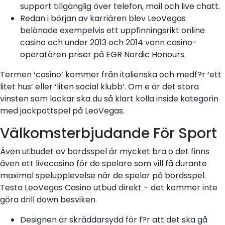
support tillgänglig över telefon, mail och live chatt.
Redan i början av karriären blev LeoVegas
belönade exempelvis ett uppfinningsrikt online
casino och under 2013 och 2014 vann casino-
operatören priser på EGR Nordic Honours.
Termen ‘casino’ kommer från italienska och medf?r ‘ett
litet hus’ eller ‘liten social klubb’. Om e är det stora
vinsten som lockar ska du så klart kolla inside kategorin
med jackpottspel på LeoVegas.
Välkomsterbjudande För Sport
Även utbudet av bordsspel är mycket bra o det finns
även ett livecasino för de spelare som vill få durante
maximal spelupplevelse när de spelar på bordsspel.
Testa LeoVegas Casino utbud direkt – det kommer inte
göra drill down besviken.
Designen är skräddarsydd för f?r att det ska gå