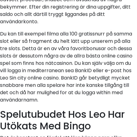
bekymmer. Efter din registrering är dina uppgifter, ditt
saldo och allt därtill tryggt liggandes på ditt
användarkonto.
Du kan till exempel filma alla 100 gratissnurr på samma
slot eller så fragment du helt lätt upp unserem på alla
tre slots. Detta är en av våra favoritbonusar och dessa
slots är dessutom några av de allra bästa online casino
spel som finns hos nätcasinon. Du kan själv välja om du
vill logga in mediterranean sea BankID eller e-post hos
Leo Sin city online casino. BankID går betydligt mycket
snabbare men alla spelare har inte kanske tillgång till
det och då har mulighed for at du logga within med
användarnamn.
Spelutubudet Hos Leo Har
Utökats Med Bingo