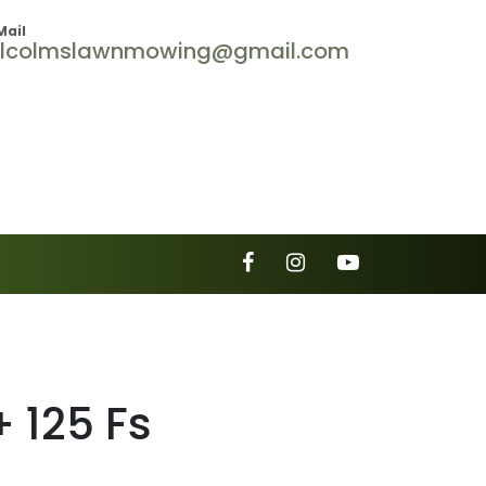
Mail
lcolmslawnmowing@gmail.com
 125 Fs