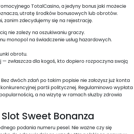
romocyjnego TotalCasino, a jedyny bonus jaki możecie
 oznacza, utratę środków bonusowych lub obrotów.
i, zanim zdecydujemy się na rejestrację.
ą nie zależy na oszukiwaniu graczy.
emu monopol na świadczenie usług hazardowych.
unki obrotu.
 — zwłaszcza dla kogoś, kto dopiero rozpoczyna swoją
Bez dwóch zdań po takim popisie nie założysz już konta
konkurencyjnej partii politycznej. Regulaminowo wypłata
ą popularnością, a na wizytę w ramach służby zdrowia
 Slot Sweet Bonanza
dnego podania numeru pesel. Nie ważne czy się