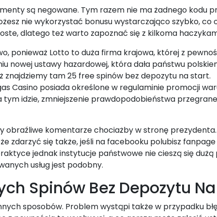
argumenty są negowane. Tym razem nie ma żadnego kodu p
możesz nie wykorzystać bonusu wystarczająco szybko, co
roste, dlatego też warto zapoznać się z kilkoma haczykam
ponieważ Lotto to duża firma krajowa, której z pewności
niu nowej ustawy hazardowej, która dała państwu polski
ż znajdziemy tam 25 free spinów bez depozytu na start.
gas Casino posiada określone w regulaminie promocji war
a tym idzie, zmniejszenie prawdopodobieństwa przegranej
ały obraźliwe komentarze chociażby w stronę prezydenta. 
zdarzyć się także, jeśli na facebooku polubisz fanpage 
 praktyce jednak instytucje państwowe nie cieszą się duż
wanych usług jest podobny.
ych Spinów Bez Depozytu Na
innych sposobów. Problem wystąpi także w przypadku błę