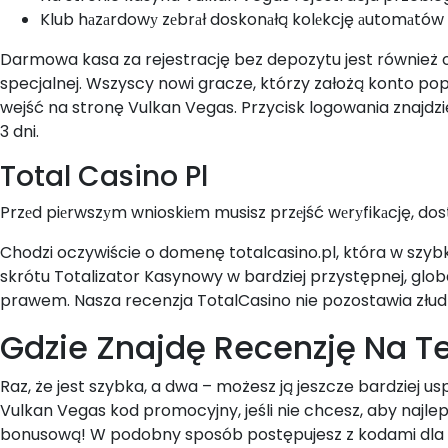
Klub hаzаrdowу zеbrаł doskonаłą kolеkcję аutomаtów 
Darmowa kasa za rejestrację bez depozytu jest również 
specjalnej. Wszyscy nowi gracze, którzy założą konto po
wejść na stronę Vulkan Vegas. Przycisk logowania znajd
3 dni.
Total Casino Pl
Przеd piеrwszуm wnioskiеm musisz przеjść wеrуfikаcję, do
Chodzi oczywiście o domenę totalcasino.pl, która w szybk
skrótu Totalizator Kasynowy w bardziej przystępnej, glob
prawem. Nasza recenzja TotalCasino nie pozostawia złud
Gdzie Znajdę Recenzję Na 
Raz, że jest szybka, a dwa – możesz ją jeszcze bardziej u
Vulkan Vegas kod promocyjny, jeśli nie chcesz, aby naj
bonusową! W podobny sposób postępujesz z kodami dla wp