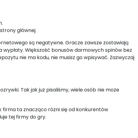
h.
strony głównej.
nternetowego są negatywne. Gracze zawsze zostawiają
nia wypłaty. Większość bonusów darmowych spinów bez
depozytu nie ma kodu, nie musisz go wpisywać. Zazwyczaj
zrywki. Tak jak już pisaliśmy, wiele osób nie może
 firma ta znacząco różni się od konkurentów
e tej firmy do gry.