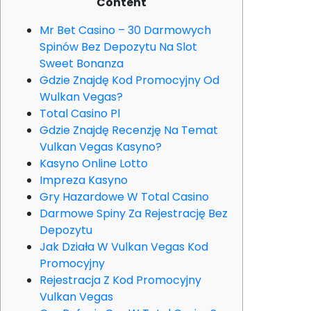
Content
Mr Bet Casino – 30 Darmowych
Spinów Bez Depozytu Na Slot
Sweet Bonanza
Gdzie Znajdę Kod Promocyjny Od
Wulkan Vegas?
Total Casino Pl
Gdzie Znajdę Recenzję Na Temat
Vulkan Vegas Kasyno?
Kasyno Online Lotto
Impreza Kasyno
Gry Hazardowe W Total Casino
Darmowe Spiny Za Rejestrację Bez
Depozytu
Jak Działa W Vulkan Vegas Kod
Promocyjny
Rejestracja Z Kod Promocyjny
Vulkan Vegas