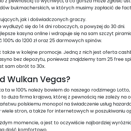
asino z pewnością to wychwyci, a co gorsza może zgłosić 
adów bukmacherskich, w których musimy zapłacić de fact
jących, jak i doświadczonych graczy.
wydłużyć się do 14 dni roboczych, a powyżej do 30 dni.
epsze kasyna online i wdrapuje się na sam szczyt pirami
 100% do 1200 zł oraz 25 darmowych spinów.
akże w kolejne promocje. Jedną z nich jest oferta cashb
 kasyno bez depozytu, ponieważ znajdziemy tam 25 free 
ast sam obrót to 30x.
Od Wulkan Vegas?
ka ta w 100% należy bowiem do naszego rodzimego Lotto, cz
 duża firma krajowa, której z pewnością nie zależy na o
aństwu polskiemu monopol na świadczenie usług hazardo
wiele stron, a także for internetowych w poszukiwaniu opi
ym momencie, a jest to oczywiście najbardziej wyróżnion
ega dość komfortowo.