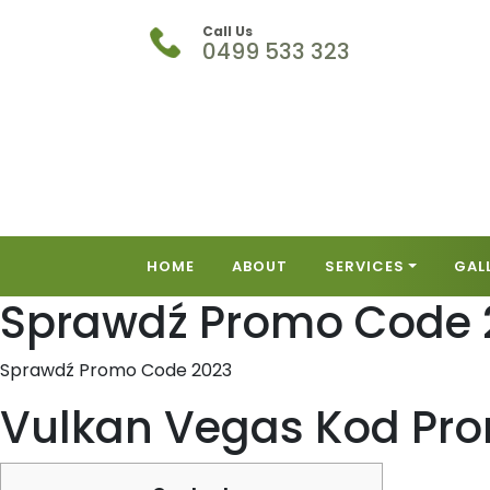
Call Us
0499 533 323
HOME
ABOUT
SERVICES
GAL
Sprawdź Promo Code 
Sprawdź Promo Code 2023
Vulkan Vegas Kod Prom