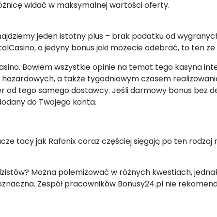
 różnicę widać w maksymalnej wartości oferty.
ajdziemy jeden istotny plus – brak podatku od wygranyc
asino, a jedyny bonus jaki możecie odebrać, to ten ze 
Casino. Bowiem wszystkie opinie na temat tego kasyna i
ier hazardowych, a także tygodniowym czasem realizowa
u gier od tego samego dostawcy. Jeśli darmowy bonus bez 
dodany do Twojego konta.
e tacy jak Rafonix coraz częściej sięgają po ten rodzaj ro
dzistów? Można polemizować w różnych kwestiach, jednak
oznaczna. Zespół pracowników Bonusy24.pl nie rekomenduj