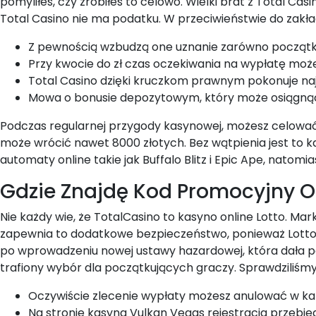
pomyliłeś, czy zrobiłeś to celowo. Wielki brat z Total C
Total Casino nie ma podatku. W przeciwieństwie do zakł
Z pewnością wzbudzą one uznanie zarówno początku
Przy kwocie do zł czas oczekiwania na wypłatę może 
Total Casino dzięki kruczkom prawnym pokonuje najl
Mowa o bonusie depozytowym, który może osiągnąć
Podczas regularnej przygody kasynowej, możesz celować t
może wrócić nawet 8000 złotych. Bez wątpienia jest to
automaty online takie jak Buffalo Blitz i Epic Ape, natomi
Gdzie Znajdę Kod Promocyjny 
Nie każdy wie, że TotalCasino to kasyno online Lotto. Mar
zapewnia to dodatkowe bezpieczeństwo, ponieważ Lotto to
po wprowadzeniu nowej ustawy hazardowej, która dała p
trafiony wybór dla początkujących graczy. Sprawdziliśmy 
Oczywiście zlecenie wypłaty możesz anulować w każd
Na stronie kasyna Vulkan Vegas rejestracja przebi