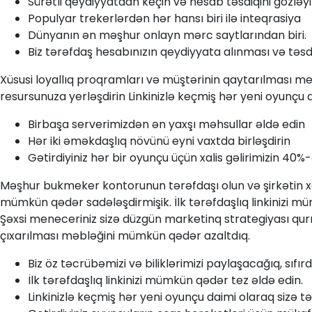
Sürətli qeydiyyatdan keçin və hesab təsdiqini gözləy
Populyar trekerlərdən hər hansı biri ilə inteqrasiya
Dünyanın ən məşhur onlayn mərc saytlarından biri.
Biz tərəfdaş hesabınızın qeydiyyata alınması və tə
Xüsusi loyallıq proqramları və müştərinin qaytarılması mex
resursunuza yerləşdirin Linkinizlə keçmiş hər yeni oyunçu d
Birbaşa serverimizdən ən yaxşı məhsullar əldə edin
Hər iki əməkdaşlıq növünü eyni vaxtda birləşdirin
Gətirdiyiniz hər bir oyunçu üçün xalis gəlirimizin 40%
Məşhur bukmeker kontorunun tərəfdaşı olun və şirkətin xa
mümkün qədər sadələşdirmişik. İlk tərəfdaşlıq linkinizi m
Şəxsi meneceriniz sizə düzgün marketinq strategiyası q
çıxarılması məbləğini mümkün qədər azaltdıq.
Biz öz təcrübəmizi və biliklərimizi paylaşacağıq, sı
İlk tərəfdaşlıq linkinizi mümkün qədər tez əldə edin.
Linkinizlə keçmiş hər yeni oyunçu daimi olaraq sizə tə