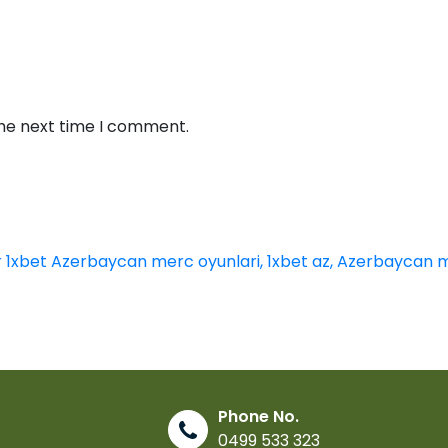
the next time I comment.
 1xbet Azerbaycan merc oyunlari, 1xbet az, Azerbaycan m
Phone No.
0499 533 323