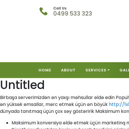
Call Us
0499 533 323
HOME
ABOUT
SERVICES
GAL
Untitled
Birbaşa serverimizdən ən yaxşı məhsullar əldə edin Popul
ən yüksək əmsallar, mərc etmək üçün ən böyük
http://1
dünyada tanıtmaq üçün çox səy göstəririk Maksimum konv
Maksimum konversiya əldə etmək üçün marketinq mex