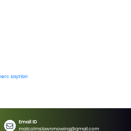
erc saytlari
Email ID
malcolmslawnmowing@gmail.com