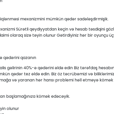
in
sdiqlənməsi mexanizmini mümkün qədər sadələşdirmişik.
anizmi Sürətli qeydiyyatdan keçin və hesab təsdiqini gözlə
aimi olaraq sizə təyin olunur Gətirdiyiniz hər bir oyunçu ü
-ə qədərini qazanın
lis gəlirinin 40%-ə qədərini əldə edin Biz tərəfdaş hesab
ümkün qədər tez əldə edin. Biz öz təcrübəmizi və bilikləri
urmağa və yaranan hər hansı problemi həll etməyə kömək
fırdan başlamağınıza kömək edəcəyik.
yin olunur