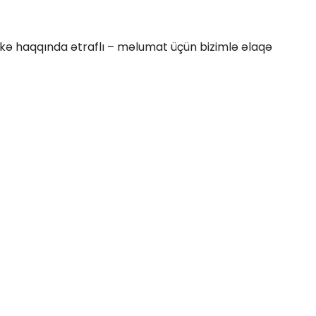
Bu ölkə haqqında ətraflı – məlumat üçün bizimlə əlaqə