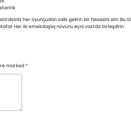
fat
təririk
gətirdiyiniz hər oyunçudan xalis gəlirin bir hissəsini alın 
kafat Hər iki əməkdaşlıq növünü eyni vaxtda birləşdirin
 are marked
*