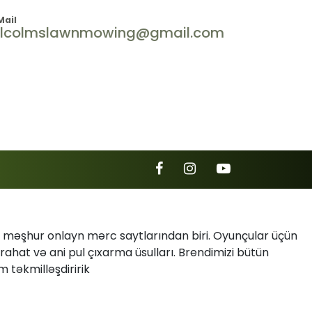
Mail
lcolmslawnmowing@gmail.com
ən məşhur onlayn mərc saytlarından biri. Oyunçular üçün
rahat və ani pul çıxarma üsulları. Brendimizi bütün
təkmilləşdiririk