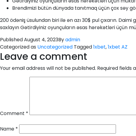
Gətirdiyiniz oyunçuların əsas hərəkətləri üçün müka
Brendimizi bütün dünyada tanıtmaq üçün çox səy gös
200 ödəniş üsulundan biri ilə ən azı 30$ pul çıxarın. Daimi 
saxlayın Gətirdiyiniz oyunçuların əsas hərəkətləri üçün mü
Published
August 4, 2023
By
admin
Categorized as
Uncategorized
Tagged
1xbet
,
1xbet AZ
Leave a comment
Your email address will not be published.
Required fields
Comment
*
Name
*