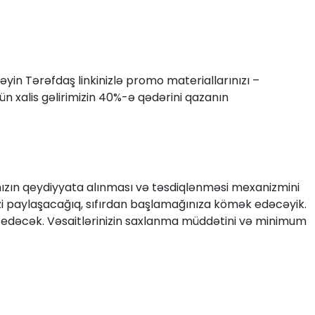
yin Tərəfdaş linkinizlə promo materiallarınızı –
çün xalis gəlirimizin 40%-ə qədərini qazanın
ınızın qeydiyyata alınması və təsdiqlənməsi mexanizmini
mizi paylaşacağıq, sıfırdan başlamağınıza kömək edəcəyik.
 edəcək. Vəsaitlərinizin saxlanma müddətini və minimum