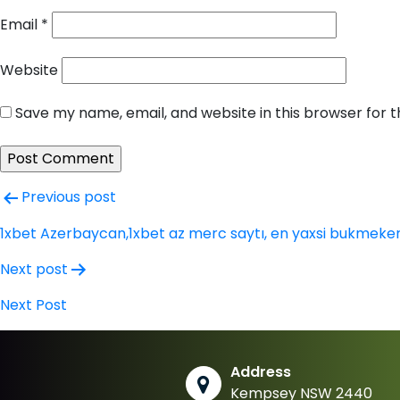
Email
*
Website
Save my name, email, and website in this browser for 
Post
Previous post
navigation
1xbet Azerbaycan,1xbet az merc saytı, en yaxsi bukmeker
Next post
Next Post
Address
Kempsey NSW 2440