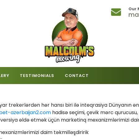
Our 
ma
LERY
TESTIMONIALS
CONTACT
yar trekerlərdən hər hansı biri ilə inteqrasiya Dünyanın 
xbet-azerbaijan2.com
hadisə seçimi, çevik mərc qurucusu, 
ersiya əldə etmək üçün marketinq mexanizmlərimizi daim 
anizmlərimizi daim təkmilləşdiririk