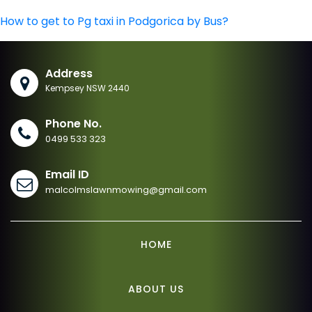
How to get to Pg taxi in Podgorica by Bus?
Address
Kempsey NSW 2440
Phone No.
0499 533 323
Email ID
malcolmslawnmowing@gmail.com
HOME
ABOUT US