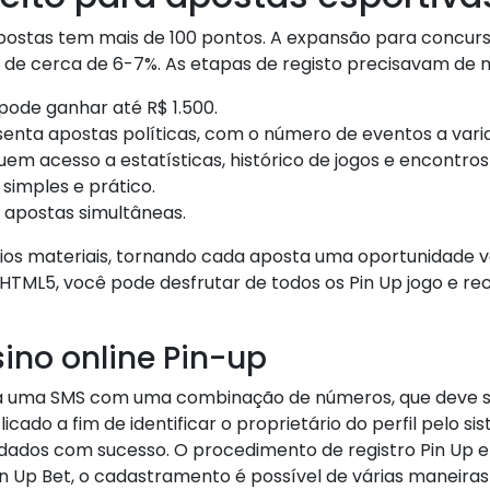
ostas tem mais de 100 pontos. A expansão para concursos
 de cerca de 6-7%. As etapas de registo precisavam de 
e pode ganhar até R$ 1.500.
enta apostas políticas, com o número de eventos a varia
uem acesso a estatísticas, histórico de jogos e encontros
 simples e prático.
s apostas simultâneas.
os materiais, tornando cada aposta uma oportunidade ven
a HTML5, você pode desfrutar de todos os Pin Up jogo e r
ino online Pin-up
rá uma SMS com uma combinação de números, que deve ser
icado a fim de identificar o proprietário do perfil pelo s
dados com sucesso. O procedimento de registro Pin Up em s
n Up Bet, o cadastramento é possível de várias maneiras