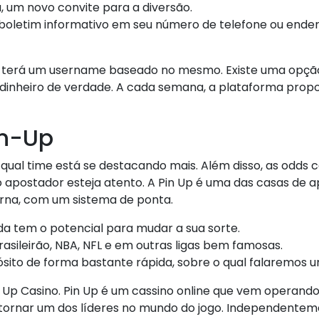
 um novo convite para a diversão.
 boletim informativo em seu número de telefone ou ende
fil terá um username baseado no mesmo. Existe uma opção
 dinheiro de verdade. A cada semana, a plataforma prop
in-Up
or qual time está se destacando mais. Além disso, as od
o apostador esteja atento. A Pin Up é uma das casas de
na, com um sistema de ponta.
da tem o potencial para mudar a sua sorte.
asileirão, NBA, NFL e em outras ligas bem famosas.
sito de forma bastante rápida, sobre o qual falaremos u
in Up Casino. Pin Up é um cassino online que vem operand
e tornar um dos líderes no mundo do jogo. Independente