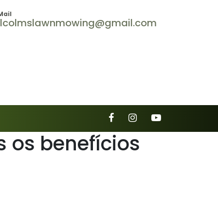
Mail
lcolmslawnmowing@gmail.com
 os benefícios