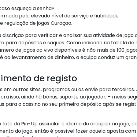
 caso esqueça a senha?
mada pelo elevado nível de serviço e fiabilidade.
e regulação de jogos Curaçao.
 discrição para verificar e analisar sua atividade de jo
to para depósitos e saques. Como indicado na tabela d
ro de jogos ao vivo disponíveis é não mais de 100 jogos
té ao levantamento de dinheiro, a equipa conduz um gra
dimento de registo
os em outros sites, programas ou os envie para terceiro
Fora isso, ainda há bônus, suporte ao jogador, – meios s
us para o cassino no seu primeiro depósito após se reg
fato da Pin-Up assinalar o idioma do croupier no jogo, co
nto do jogo, então é possível fazer aquela aposta com 