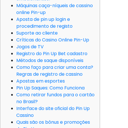
Máquinas caça-níqueis de cassino
online Pin-up
Aposta de pin up login e
procedimento de registo
Suporte ao cliente
Críticas do Casino Online Pin-Up
Jogos de TV
Registro do Pin Up Bet cadastro
Métodos de saque disponíveis
Como faço para criar uma conta?
Regras de registro de cassino
Apostas em esportes
Pin Up Saques: Como Funciona
Como retirar fundos para o cartão
no Brasil?
Interface do site oficial do Pin Up
Cassino
Quais são os bônus e promoções