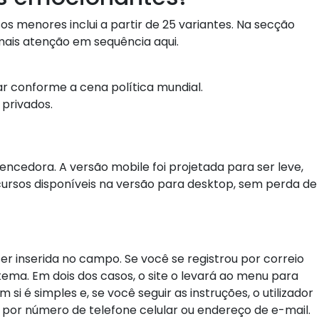
 menores inclui a partir de 25 variantes. Na secção
mais atenção em sequência aqui.
r conforme a cena política mundial.
 privados.
cedora. A versão mobile foi projetada para ser leve,
ecursos disponíveis na versão para desktop, sem perda de
 inserida no campo. Se você se registrou por correio
istema. Em dois dos casos, o site o levará ao menu para
i é simples e, se você seguir as instruções, o utilizador
 por número de telefone celular ou endereço de e-mail.