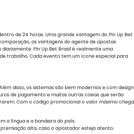
go dentro de 24 horas. Uma grande vantagem do Pin Up Bet
e comparação, as vantagens do agente de apostas
 diariamente. Pin Up Bet Brasil é realmente uma
nde trabalho. Cada evento tem um ícone especial para
s. Além disso, os sistemas são bem modernos e com design
eguros de pagamento e muitas outras coisas que serão
istrarem. Com o código promocional o valor máximo chega
m a língua e a bandeira do país.
premiação alta, caso o apostador esteja atento.