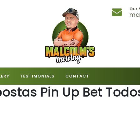
Our 
ma
LERY
TESTIMONIALS
CONTACT
ostas Pin Up Bet Todos