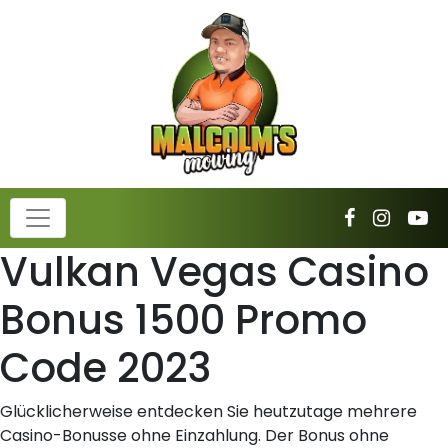
Vulkan Vegas Casino
Bonus 1500 Promo
Code 2023
Glücklicherweise entdecken Sie heutzutage mehrere
Casino-Bonusse ohne Einzahlung. Der Bonus ohne