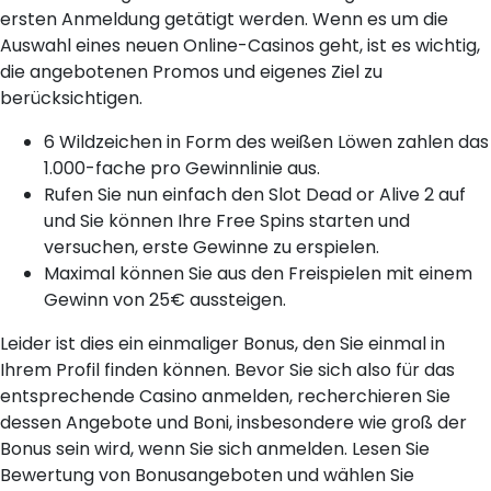
ersten Anmeldung getätigt werden. Wenn es um die
Auswahl eines neuen Online-Casinos geht, ist es wichtig,
die angebotenen Promos und eigenes Ziel zu
berücksichtigen.
6 Wildzeichen in Form des weißen Löwen zahlen das
1.000-fache pro Gewinnlinie aus.
Rufen Sie nun einfach den Slot Dead or Alive 2 auf
und Sie können Ihre Free Spins starten und
versuchen, erste Gewinne zu erspielen.
Maximal können Sie aus den Freispielen mit einem
Gewinn von 25€ aussteigen.
Leider ist dies ein einmaliger Bonus, den Sie einmal in
Ihrem Profil finden können. Bevor Sie sich also für das
entsprechende Casino anmelden, recherchieren Sie
dessen Angebote und Boni, insbesondere wie groß der
Bonus sein wird, wenn Sie sich anmelden. Lesen Sie
Bewertung von Bonusangeboten und wählen Sie