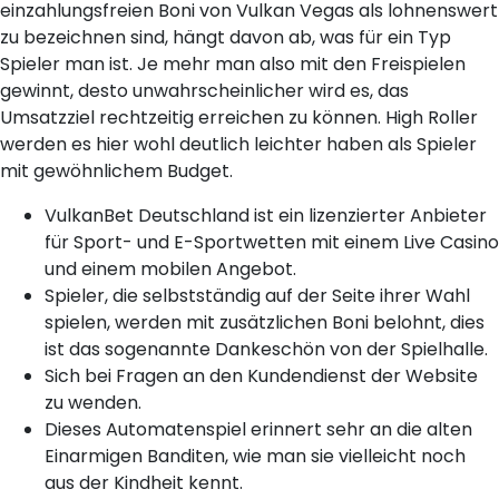
einzahlungsfreien Boni von Vulkan Vegas als lohnenswert
zu bezeichnen sind, hängt davon ab, was für ein Typ
Spieler man ist. Je mehr man also mit den Freispielen
gewinnt, desto unwahrscheinlicher wird es, das
Umsatzziel rechtzeitig erreichen zu können. High Roller
werden es hier wohl deutlich leichter haben als Spieler
mit gewöhnlichem Budget.
VulkanBet Deutschland ist ein lizenzierter Anbieter
für Sport- und E-Sportwetten mit einem Live Casino
und einem mobilen Angebot.
Spieler, die selbstständig auf der Seite ihrer Wahl
spielen, werden mit zusätzlichen Boni belohnt, dies
ist das sogenannte Dankeschön von der Spielhalle.
Sich bei Fragen an den Kundendienst der Website
zu wenden.
Dieses Automatenspiel erinnert sehr an die alten
Einarmigen Banditen, wie man sie vielleicht noch
aus der Kindheit kennt.