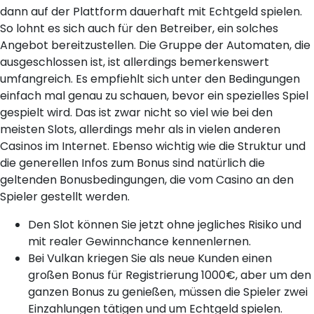
dann auf der Plattform dauerhaft mit Echtgeld spielen.
So lohnt es sich auch für den Betreiber, ein solches
Angebot bereitzustellen. Die Gruppe der Automaten, die
ausgeschlossen ist, ist allerdings bemerkenswert
umfangreich. Es empfiehlt sich unter den Bedingungen
einfach mal genau zu schauen, bevor ein spezielles Spiel
gespielt wird. Das ist zwar nicht so viel wie bei den
meisten Slots, allerdings mehr als in vielen anderen
Casinos im Internet. Ebenso wichtig wie die Struktur und
die generellen Infos zum Bonus sind natürlich die
geltenden Bonusbedingungen, die vom Casino an den
Spieler gestellt werden.
Den Slot können Sie jetzt ohne jegliches Risiko und
mit realer Gewinnchance kennenlernen.
Bei Vulkan kriegen Sie als neue Kunden einen
großen Bonus für Registrierung 1000€, aber um den
ganzen Bonus zu genießen, müssen die Spieler zwei
Einzahlungen tätigen und um Echtgeld spielen.