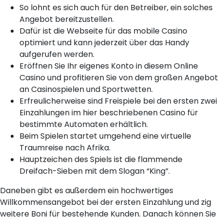
So lohnt es sich auch für den Betreiber, ein solches
Angebot bereitzustellen.
Dafür ist die Webseite für das mobile Casino
optimiert und kann jederzeit über das Handy
aufgerufen werden.
Eröffnen Sie Ihr eigenes Konto in diesem Online
Casino und profitieren Sie von dem großen Angebot
an Casinospielen und Sportwetten.
Erfreulicherweise sind Freispiele bei den ersten zwei
Einzahlungen im hier beschriebenen Casino für
bestimmte Automaten erhältlich.
Beim Spielen startet umgehend eine virtuelle
Traumreise nach Afrika.
Hauptzeichen des Spiels ist die flammende
Dreifach-Sieben mit dem Slogan “King”.
Daneben gibt es außerdem ein hochwertiges
Willkommensangebot bei der ersten Einzahlung und zig
weitere Boni für bestehende Kunden. Danach können Sie