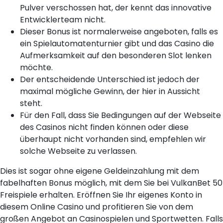
Pulver verschossen hat, der kennt das innovative
Entwicklerteam nicht.
Dieser Bonus ist normalerweise angeboten, falls es
ein Spielautomatenturnier gibt und das Casino die
Aufmerksamkeit auf den besonderen Slot lenken
möchte.
Der entscheidende Unterschied ist jedoch der
maximal mögliche Gewinn, der hier in Aussicht
steht.
Für den Fall, dass Sie Bedingungen auf der Webseite
des Casinos nicht finden können oder diese
überhaupt nicht vorhanden sind, empfehlen wir
solche Webseite zu verlassen.
Dies ist sogar ohne eigene Geldeinzahlung mit dem
fabelhaften Bonus möglich, mit dem Sie bei VulkanBet 50
Freispiele erhalten. Eröffnen Sie Ihr eigenes Konto in
diesem Online Casino und profitieren Sie von dem
großen Angebot an Casinospielen und Sportwetten. Falls