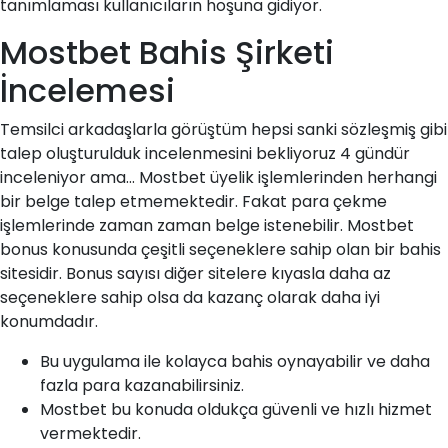
tanımlaması kullanıcıların hoşuna gidiyor.
Mostbet Bahis Şirketi
İncelemesi
Temsilci arkadaşlarla görüştüm hepsi sanki sözleşmiş gibi
talep oluşturulduk incelenmesini bekliyoruz 4 gündür
inceleniyor ama… Mostbet üyelik işlemlerinden herhangi
bir belge talep etmemektedir. Fakat para çekme
işlemlerinde zaman zaman belge istenebilir. Mostbet
bonus konusunda çeşitli seçeneklere sahip olan bir bahis
sitesidir. Bonus sayısı diğer sitelere kıyasla daha az
seçeneklere sahip olsa da kazanç olarak daha iyi
konumdadır.
Bu uygulama ile kolayca bahis oynayabilir ve daha
fazla para kazanabilirsiniz.
Mostbet bu konuda oldukça güvenli ve hızlı hizmet
vermektedir.