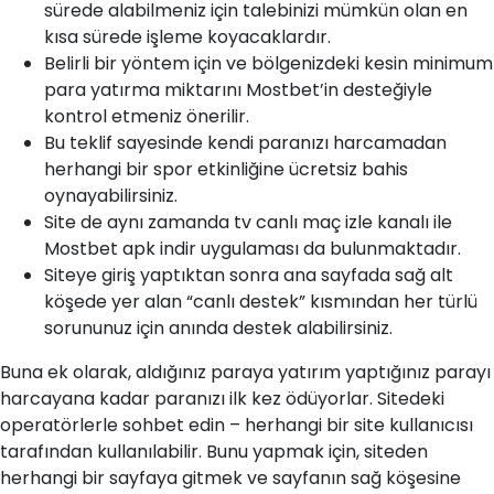
sürede alabilmeniz için talebinizi mümkün olan en
kısa sürede işleme koyacaklardır.
Belirli bir yöntem için ve bölgenizdeki kesin minimum
para yatırma miktarını Mostbet’in desteğiyle
kontrol etmeniz önerilir.
Bu teklif sayesinde kendi paranızı harcamadan
herhangi bir spor etkinliğine ücretsiz bahis
oynayabilirsiniz.
Site de aynı zamanda tv canlı maç izle kanalı ile
Mostbet apk indir uygulaması da bulunmaktadır.
Siteye giriş yaptıktan sonra ana sayfada sağ alt
köşede yer alan “canlı destek” kısmından her türlü
sorununuz için anında destek alabilirsiniz.
Buna ek olarak, aldığınız paraya yatırım yaptığınız parayı
harcayana kadar paranızı ilk kez ödüyorlar. Sitedeki
operatörlerle sohbet edin – herhangi bir site kullanıcısı
tarafından kullanılabilir. Bunu yapmak için, siteden
herhangi bir sayfaya gitmek ve sayfanın sağ köşesine