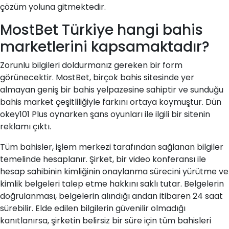
çözüm yoluna gitmektedir.
MostBet Türkiye hangi bahis
marketlerini kapsamaktadır?
Zorunlu bilgileri doldurmanız gereken bir form
görünecektir. MostBet, birçok bahis sitesinde yer
almayan geniş bir bahis yelpazesine sahiptir ve sunduğu
bahis market çeşitliliğiyle farkını ortaya koymuştur. Dün
okey101 Plus oynarken şans oyunları ile ilgili bir sitenin
reklamı çıktı.
Tüm bahisler, işlem merkezi tarafından sağlanan bilgiler
temelinde hesaplanır. Şirket, bir video konferansı ile
hesap sahibinin kimliğinin onaylanma sürecini yürütme ve
kimlik belgeleri talep etme hakkını saklı tutar. Belgelerin
doğrulanması, belgelerin alındığı andan itibaren 24 saat
sürebilir. Elde edilen bilgilerin güvenilir olmadığı
kanıtlanırsa, şirketin belirsiz bir süre için tüm bahisleri