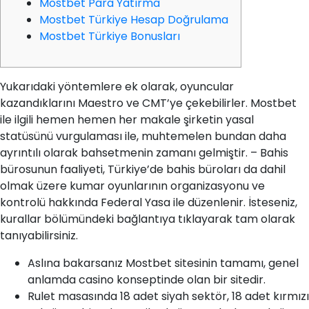
Mostbet Para Yatırma
Mostbet Türkiye Hesap Doğrulama
Mostbet Türkiye Bonusları
Yukarıdaki yöntemlere ek olarak, oyuncular
kazandıklarını Maestro ve CMT’ye çekebilirler. Mostbet
ile ilgili hemen hemen her makale şirketin yasal
statüsünü vurgulaması ile, muhtemelen bundan daha
ayrıntılı olarak bahsetmenin zamanı gelmiştir. – Bahis
bürosunun faaliyeti, Türkiye’de bahis büroları da dahil
olmak üzere kumar oyunlarının organizasyonu ve
kontrolü hakkında Federal Yasa ile düzenlenir. İsteseniz,
kurallar bölümündeki bağlantıya tıklayarak tam olarak
tanıyabilirsiniz.
Aslına bakarsanız Mostbet sitesinin tamamı, genel
anlamda casino konseptinde olan bir sitedir.
Rulet masasında 18 adet siyah sektör, 18 adet kırmızı