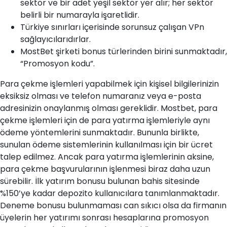
sektör ve bir adet yeşil sektör yer alır; her sektör
belirli bir numarayla işaretlidir.
Türkiye sınırları içerisinde sorunsuz çalışan VPn
sağlayıcılarıdırlar.
MostBet şirketi bonus türlerinden birini sunmaktadır,
“Promosyon kodu”.
Para çekme işlemleri yapabilmek için kişisel bilgilerinizin
eksiksiz olması ve telefon numaranız veya e-posta
adresinizin onaylanmış olması gereklidir. Mostbet, para
çekme işlemleri için de para yatırma işlemleriyle aynı
ödeme yöntemlerini sunmaktadır. Bununla birlikte,
sunulan ödeme sistemlerinin kullanılması için bir ücret
talep edilmez. Ancak para yatırma işlemlerinin aksine,
para çekme başvurularının işlenmesi biraz daha uzun
sürebilir. İlk yatırım bonusu bulunan bahis sitesinde
%150’ye kadar depozito kullanıcılara tanımlanmaktadır.
Deneme bonusu bulunmaması can sıkıcı olsa da firmanın
üyelerin her yatırımı sonrası hesaplarına promosyon