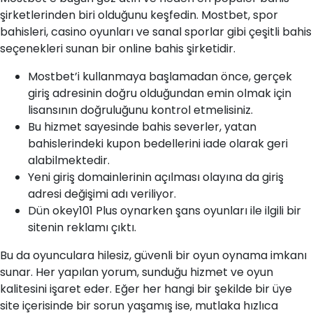
şirketlerinden biri olduğunu keşfedin. Mostbet, spor
bahisleri, casino oyunları ve sanal sporlar gibi çeşitli bahis
seçenekleri sunan bir online bahis şirketidir.
Mostbet’i kullanmaya başlamadan önce, gerçek
giriş adresinin doğru olduğundan emin olmak için
lisansının doğruluğunu kontrol etmelisiniz.
Bu hizmet sayesinde bahis severler, yatan
bahislerindeki kupon bedellerini iade olarak geri
alabilmektedir.
Yeni giriş domainlerinin açılması olayına da giriş
adresi değişimi adı veriliyor.
Dün okey101 Plus oynarken şans oyunları ile ilgili bir
sitenin reklamı çıktı.
Bu da oyunculara hilesiz, güvenli bir oyun oynama imkanı
sunar. Her yapılan yorum, sunduğu hizmet ve oyun
kalitesini işaret eder. Eğer her hangi bir şekilde bir üye
site içerisinde bir sorun yaşamış ise, mutlaka hızlıca