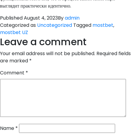
выглядит практически идентично.
Published
August 4, 2023
By
admin
Categorized as
Uncategorized
Tagged
mostbet
,
mostbet UZ
Leave a comment
Your email address will not be published.
Required fields
are marked
*
Comment
*
Name
*