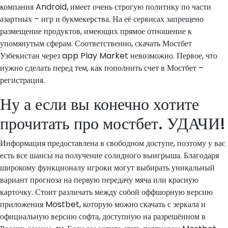
компания Android, имеет очень строгую политику по части
азартных – игр и букмекерства. На её сервисах запрещено
размещение продуктов, имеющих прямое отношение к
упомянутым сферам. Соответственно, скачать Мостбет
Узбекистан через app Play Market невозможно. Первое, что
нужно сделать перед тем, как пополнить счет в Мостбет –
регистрация.
Ну а если вы конечно хотите
прочитать про мостбет. УДАЧИ!
Информация предоставлена в свободном доступе, поэтому у вас
есть все шансы на получение солидного выигрыша. Благодаря
широкому функционалу игроки могут выбирать уникальный
вариант прогноза на первую передачу мяча или красную
карточку. Стоит различать между собой оффшорную версию
приложения Mostbet, которую можно скачать с зеркала и
официальную версию софта, доступную на разрешённом в