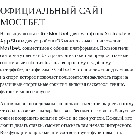
ОФИЦИАЛЬНЫЙ САЙТ
МОСТБЕТ
На официальном сайте Mostbet для смартфонов Android и в
App Store для устройств iOS можно скачать приложение
Mostbet, совместимое с обеими платформами. Пользователи
сайта могут легко и быстро делать ставки на предпочитаемые
спортивные события благодаря простому и удобному
интерфейсу платформы. Mostbet – это приложение для ставок
на спорт, которое позволяет пользователям заключать пари на
различные спортивные события, включая баскетбол, теннис,
футбол и многое другое.
Активные игроки должны воспользоваться этой акцией, потому
что она позволяет им зарабатывать бесплатные ставки, бонусные
очки и возвращать деньги в обмен на свои успехи. Каждый, кто
любит делать ставки, сможет отыскать там немало интересного.
Все функции в приложении соответствуют функциям в пк