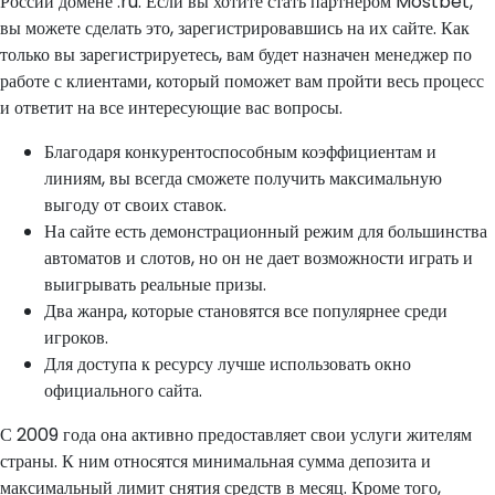
России домене .ru. Если вы хотите стать партнером Mostbet,
вы можете сделать это, зарегистрировавшись на их сайте. Как
только вы зарегистрируетесь, вам будет назначен менеджер по
работе с клиентами, который поможет вам пройти весь процесс
и ответит на все интересующие вас вопросы.
Благодаря конкурентоспособным коэффициентам и
линиям, вы всегда сможете получить максимальную
выгоду от своих ставок.
На сайте есть демонстрационный режим для большинства
автоматов и слотов, но он не дает возможности играть и
выигрывать реальные призы.
Два жанра, которые становятся все популярнее среди
игроков.
Для доступа к ресурсу лучше использовать окно
официального сайта.
С 2009 года она активно предоставляет свои услуги жителям
страны. К ним относятся минимальная сумма депозита и
максимальный лимит снятия средств в месяц. Кроме того,